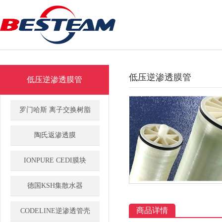
低压逆渗透膜管
低压逆渗透膜管
罗门哈斯 离子交换树脂
陶氏返渗透膜
IONPURE CEDI膜块
德国KSH集散水器
Amberjet UP6040半导体级抛光树
商品详情
CODELINE逆渗透管壳