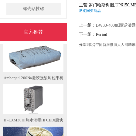
脂
主营:罗门哈斯树脂,UP6150,MB2
椰壳活性碳
浏览同类商品
上一组：
BW30-400低壓逆滲
官方推荐
Amberjet UP6150电子级抛光树脂
下一组：Period
分享到
QQ空间
新浪微博
人人网
腾讯
Amberjet1200Na凝胶强酸均粒阳树
IP-LXM30HI热水消毒HI CEDI膜块