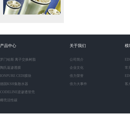
BW30-400/34i低壓逆滲透膜管
产品中心
关于我们
模
罗门哈斯 离子交换树脂
公司简介
E
CodeLine 80S30-6W
陶氏返渗透膜
企业文化
常
IONPURE CEDI膜块
倍力荣誉
E
德国KSH集散水器
倍力大事件
客
CODELINE逆渗透管壳
椰壳活性碳
IP-LXM45Z