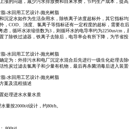
上涨的问题，减少污水排放费和自来水费，节约生产成本，提高
L树脂-水回用工艺设计-抛光树脂
和沉淀水如作为生活杂用水，除铁离子浓度超标外，其它指标均
外，COD、浊度、氯离子等指标还有一定程度的超标，需要在
s/cm考虑，循环水浓缩倍数为3，则循环水的电导率约为2250us
置了除铁过滤器，铁离子去除后，电导率会有所下降，为节省投
L树脂-水回用工艺设计-抛光树脂
确定为：外排污水和电厂沉淀水混合后先进行一级生化处理去除
活性炭过滤去氯离子和少量有机物，最后再杀菌消毒后进入装置
L树脂-水回用工艺设计-抛光树脂
方案及流程描述
置处理进水水量水质
水量按2000t/d设计，约80t/h。
800t/d