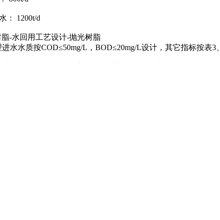
 1200t/d
L树脂-水回用工艺设计-抛光树脂
进水水质按COD≤50mg/L，BOD≤20mg/L设计，其它指标按表
污水COD＞50mg/L时，该污水不进入中水回用处理装置，200
据制订。当水质恶化时，此可能不适用，需重新核算，必要时后
L树脂-水回用工艺设计-抛光树脂
水水质
杂用水及循环水补水要求。
案及流程描述
L树脂-水回用工艺设计-抛光树脂
计以装置长期稳定运行且出水满足使用要求为前提，同时考虑装
省占地。
L树脂-水回用工艺设计-抛光树脂