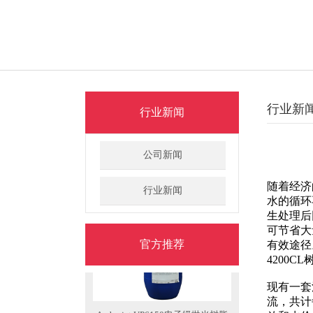
行业新
行业新闻
公司新闻
随着经济
行业新闻
水的循环
Amberjet UP6040半导体级抛光树
生处理后
可节省大
脂
官方推荐
有效途径
4200C
现有一套
流，共计
Amberjet UP6150电子级抛光树脂