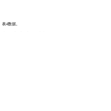
3、表4数据。
0吨的水量全部采用电厂沉淀水。
续需增加超滤系统。
置的日常运行成本，在此基础上尽可能地减少