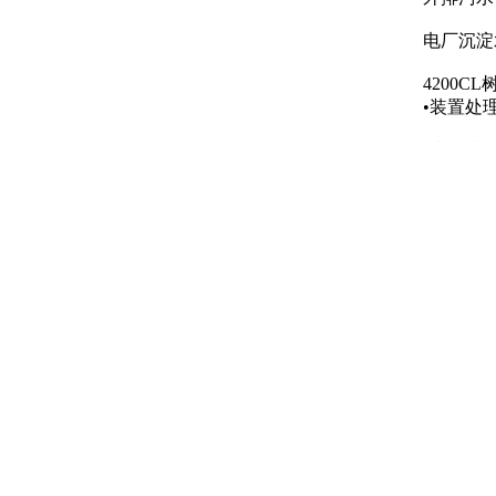
CodeLine 80S30-6W
电厂沉淀水：
IP-LXM45Z
4200C
MX500小流量MX CEDI膜块
•装置处理
IP-LXM30X
•当外排
•按照数
4200C
⒉设计出
Amberjet UP6040半导体级抛光树
满足生活
脂
⒊设计方
4200C
方案的设
投资、节
Amberjet UP6150电子级抛光树脂
4200C