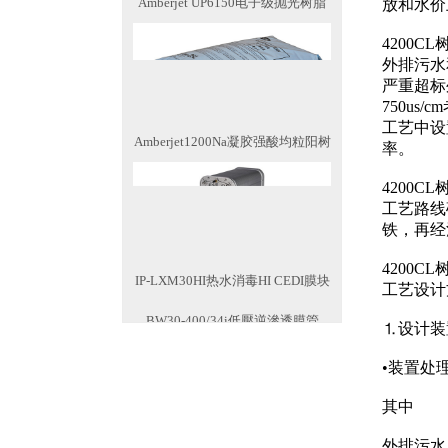
放和水价
4200C
外排污水
严重超标
750u
工艺中设
Amberjet1200Na凝胶强酸均粒阳树
率。
4200C
工艺路线
铁，再经
4200C
IP-LXM30HI热水消毒HI CEDI膜块
工艺设计
BW30-400/34i低壓逆滲透膜管
⒈设计装
•装置处理
其中
外排污水： 